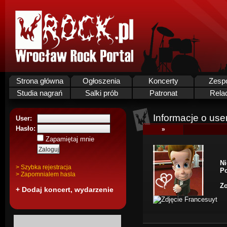
Strona główna
Ogłoszenia
Koncerty
Zesp
Studia nagrań
Salki prób
Patronat
Rela
Informacje o use
User:
Hasło:
»
Zapamiętaj mnie
Ni
> Szybka rejestracja
Po
> Zapomnialem hasla
Zo
+ Dodaj koncert, wydarzenie