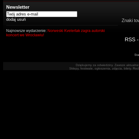
Newsletter
Znaki to
Najnowsze wydarzenie:
Norweski Kvelertak zagra autorski
koncert we Wrocławiu!
RSS -
Sta
Dziękujemy za odwiedziny. Zawsze aktualne 
Sklepy, festiwale, ogłoszenia, zdjęcia, bilety. R