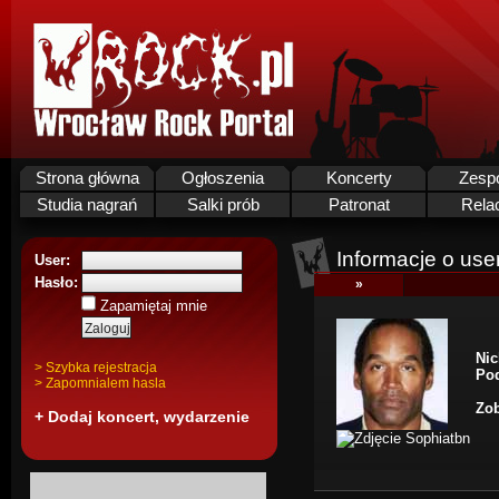
Strona główna
Ogłoszenia
Koncerty
Zesp
Studia nagrań
Salki prób
Patronat
Rela
Informacje o use
User:
Hasło:
»
Zapamiętaj mnie
Nic
> Szybka rejestracja
Pod
> Zapomnialem hasla
Zob
+ Dodaj koncert, wydarzenie