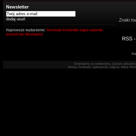
Newsletter
Znaki to
Najnowsze wydarzenie:
Norweski Kvelertak zagra autorski
koncert we Wrocławiu!
RSS -
Sta
Dziękujemy za odwiedziny. Zawsze aktualne 
Sklepy, festiwale, ogłoszenia, zdjęcia, bilety. R