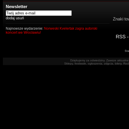
Newsletter
Znaki to
Najnowsze wydarzenie:
Norweski Kvelertak zagra autorski
koncert we Wrocławiu!
RSS -
Sta
Dziękujemy za odwiedziny. Zawsze aktualne 
Sklepy, festiwale, ogłoszenia, zdjęcia, bilety. R