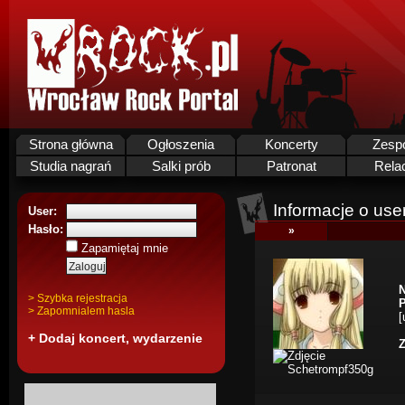
Strona główna
Ogłoszenia
Koncerty
Zesp
Studia nagrań
Salki prób
Patronat
Rela
Informacje o use
User:
Hasło:
»
Zapamiętaj mnie
N
> Szybka rejestracja
P
> Zapomnialem hasla
[
+ Dodaj koncert, wydarzenie
Z