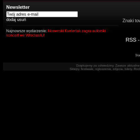
Newsletter
Znaki to
Najnowsze wydarzenie:
Norweski Kvelertak zagra autorski
koncert we Wrocławiu!
RSS -
Sta
Dziękujemy za odwiedziny. Zawsze aktualne 
Sklepy, festiwale, ogłoszenia, zdjęcia, bilety. R