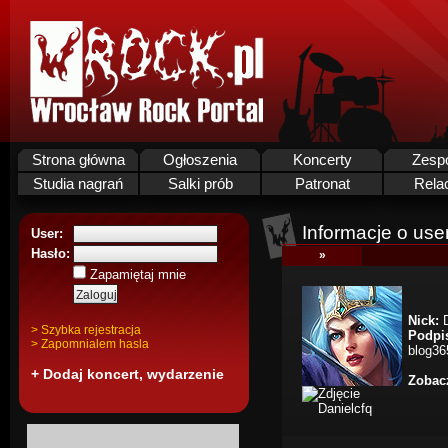
Strona główna
Ogłoszenia
Koncerty
Zesp
Studia nagrań
Salki prób
Patronat
Rela
Informacje o use
User:
Hasło:
»
Zapamiętaj mnie
Nick:
D
> Szybka rejestracja
Podpi
> Zapomnialem hasla
blog36
+ Dodaj koncert, wydarzenie
Zobacz