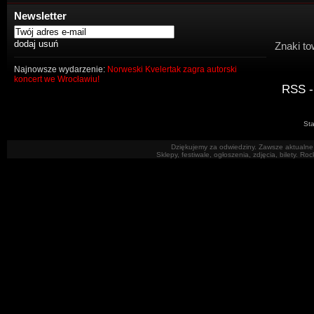
Newsletter
Znaki to
Najnowsze wydarzenie:
Norweski Kvelertak zagra autorski
koncert we Wrocławiu!
RSS -
Sta
Dziękujemy za odwiedziny. Zawsze aktualne 
Sklepy, festiwale, ogłoszenia, zdjęcia, bilety. R