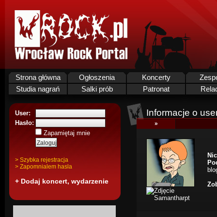
Strona główna
Ogłoszenia
Koncerty
Zesp
Studia nagrań
Salki prób
Patronat
Rela
Informacje o use
User:
Hasło:
»
Zapamiętaj mnie
Nic
> Szybka rejestracja
Po
> Zapomnialem hasla
blo
+ Dodaj koncert, wydarzenie
Zob