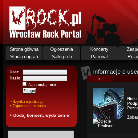
Strona główna
Ogłoszenia
Koncerty
Zesp
Studia nagrań
Salki prób
Patronat
Rela
Informacje o use
User:
Hasło:
»
Zapamiętaj mnie
Nick:
> Szybka rejestracja
Podpi
> Zapomnialem hasla
Poznan
+ Dodaj koncert, wydarzenie
Zobac