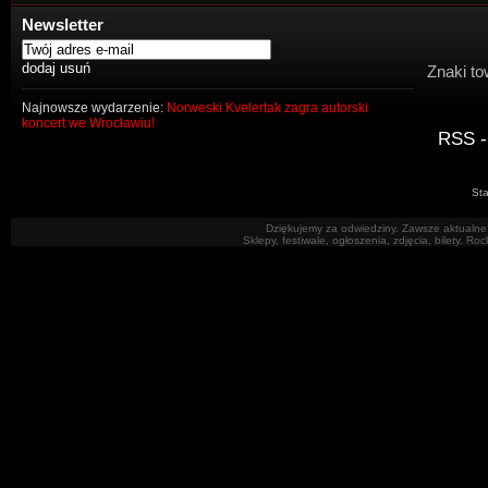
Newsletter
Znaki to
Najnowsze wydarzenie:
Norweski Kvelertak zagra autorski
koncert we Wrocławiu!
RSS -
Sta
Dziękujemy za odwiedziny. Zawsze aktualne 
Sklepy, festiwale, ogłoszenia, zdjęcia, bilety. R