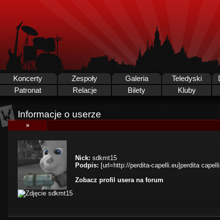
Koncerty
Zespoły
Galeria
Teledyski
Patronat
Relacje
Bilety
Kluby
Informacje o userze
»
Nick:
sdkmt15
Podpis:
[url=http://perdita-capelli.eu]perdita capelli[
Zobacz profil usera na forum