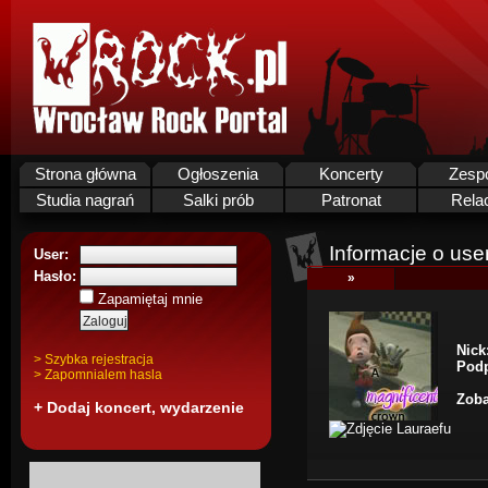
Strona główna
Ogłoszenia
Koncerty
Zesp
Studia nagrań
Salki prób
Patronat
Rela
Informacje o use
User:
Hasło:
»
Zapamiętaj mnie
Nick
> Szybka rejestracja
Podp
> Zapomnialem hasla
Zoba
+ Dodaj koncert, wydarzenie