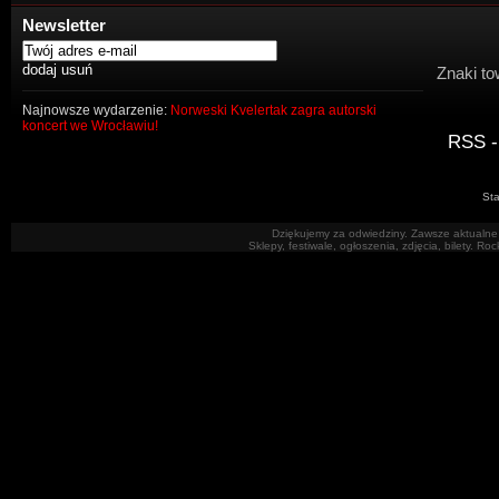
Newsletter
Znaki to
Najnowsze wydarzenie:
Norweski Kvelertak zagra autorski
koncert we Wrocławiu!
RSS -
Sta
Dziękujemy za odwiedziny. Zawsze aktualne 
Sklepy, festiwale, ogłoszenia, zdjęcia, bilety. R