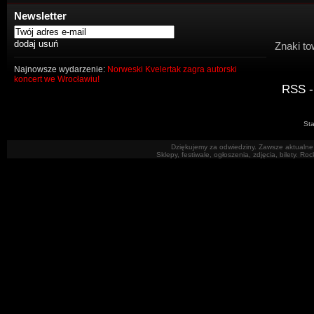
Newsletter
Znaki to
Najnowsze wydarzenie:
Norweski Kvelertak zagra autorski
koncert we Wrocławiu!
RSS -
Sta
Dziękujemy za odwiedziny. Zawsze aktualne 
Sklepy, festiwale, ogłoszenia, zdjęcia, bilety. R