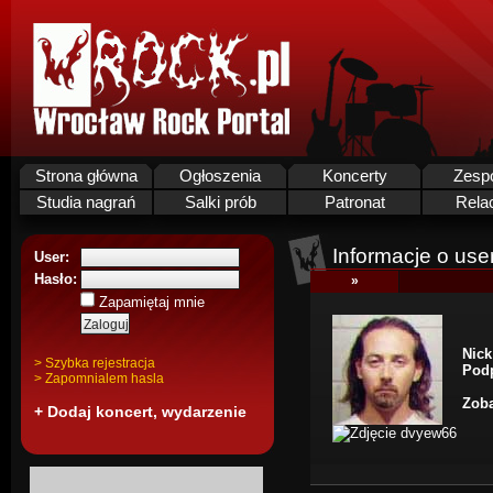
Strona główna
Ogłoszenia
Koncerty
Zesp
Studia nagrań
Salki prób
Patronat
Rela
Informacje o use
User:
Hasło:
»
Zapamiętaj mnie
Nick
> Szybka rejestracja
Podp
> Zapomnialem hasla
Zoba
+ Dodaj koncert, wydarzenie