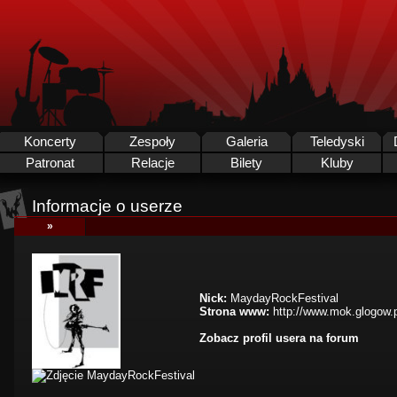
Koncerty
Zespoły
Galeria
Teledyski
Patronat
Relacje
Bilety
Kluby
Informacje o userze
»
Nick:
MaydayRockFestival
Strona www:
http://www.mok.glogow.p
Zobacz profil usera na forum