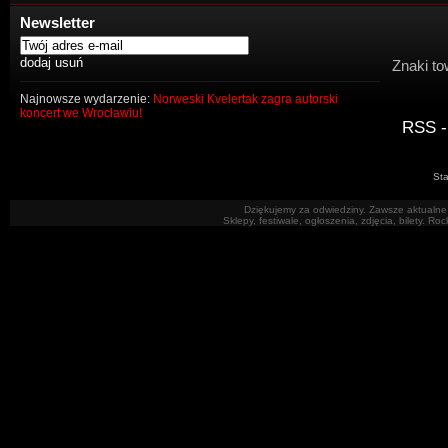
Newsletter
Znaki to
Najnowsze wydarzenie:
Norweski Kvelertak zagra autorski
koncert we Wrocławiu!
RSS -
Sta
Dziękujemy za odwiedziny. Zawsze aktualne 
Sklepy, festiwale, ogłoszenia, zdjęcia, bilety. R