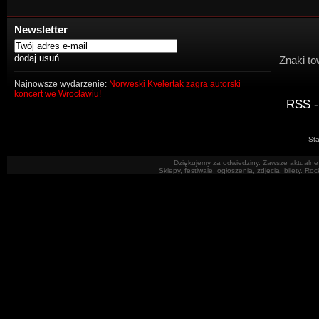
Newsletter
Znaki to
Najnowsze wydarzenie:
Norweski Kvelertak zagra autorski
koncert we Wrocławiu!
RSS -
Sta
Dziękujemy za odwiedziny. Zawsze aktualne 
Sklepy, festiwale, ogłoszenia, zdjęcia, bilety. R