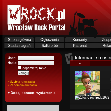
Strona główna
Ogłoszenia
Koncerty
Zesp
Studia nagrań
Salki prób
Patronat
Rela
Informacje o use
User:
Hasło:
»
Zapamiętaj mnie
> Szybka rejestracja
> Zapomnialem hasla
+ Dodaj koncert, wydarzenie