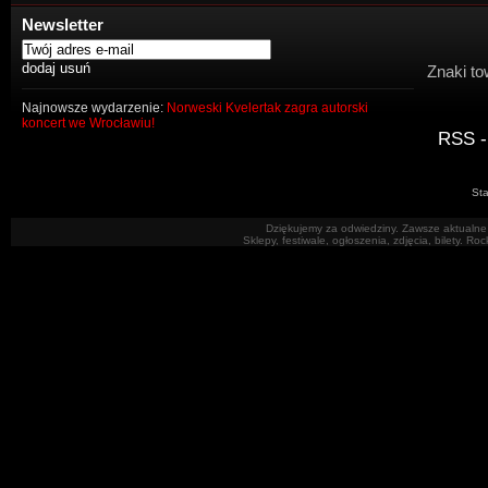
Newsletter
Znaki to
Najnowsze wydarzenie:
Norweski Kvelertak zagra autorski
koncert we Wrocławiu!
RSS -
Sta
Dziękujemy za odwiedziny. Zawsze aktualne 
Sklepy, festiwale, ogłoszenia, zdjęcia, bilety. R