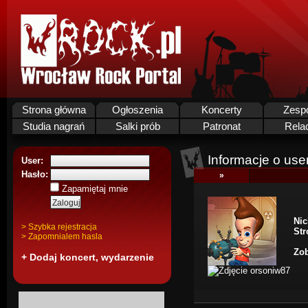
Strona główna
Ogłoszenia
Koncerty
Zesp
Studia nagrań
Salki prób
Patronat
Rela
Informacje o use
User:
Hasło:
»
Zapamiętaj mnie
Nic
> Szybka rejestracja
St
> Zapomnialem hasla
Zob
+ Dodaj koncert, wydarzenie