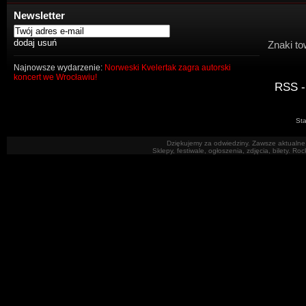
Newsletter
Znaki to
Najnowsze wydarzenie:
Norweski Kvelertak zagra autorski
koncert we Wrocławiu!
RSS -
Sta
Dziękujemy za odwiedziny. Zawsze aktualne 
Sklepy, festiwale, ogłoszenia, zdjęcia, bilety. R