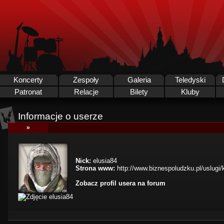
Koncerty
Zespoły
Galeria
Teledyski
Patronat
Relacje
Bilety
Kluby
Informacje o userze
»
Nick:
elusia84
Strona www:
http://www.biznespoludzku.pl/uslug
Zobacz profil usera na forum