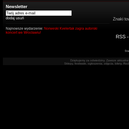
Newsletter
Znaki to
Najnowsze wydarzenie:
Norweski Kvelertak zagra autorski
koncert we Wrocławiu!
RSS -
Sta
Dziękujemy za odwiedziny. Zawsze aktualne 
Sklepy, festiwale, ogłoszenia, zdjęcia, bilety. R