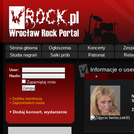
Strona główna
Ogłoszenia
Koncerty
Zesp
Studia nagrań
Salki prób
Patronat
Rela
Informacje o use
User:
Hasło:
»
Zapamiętaj mnie
N
> Szybka rejestracja
S
> Zapomnialem hasla
Z
+ Dodaj koncert, wydarzenie