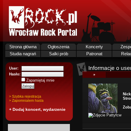
Strona główna
Ogłoszenia
Koncerty
Zesp
Studia nagrań
Salki prób
Patronat
Rela
Informacje o use
User:
Hasło:
»
Zapamiętaj mnie
Nick
> Szybka rejestracja
Str
> Zapomnialem hasla
Zoba
+ Dodaj koncert, wydarzenie