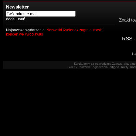
Newsletter
Znaki to
Najnowsze wydarzenie:
Norweski Kvelertak zagra autorski
koncert we Wrocławiu!
RSS -
Sta
Dziękujemy za odwiedziny. Zawsze aktualne 
Sklepy, festiwale, ogłoszenia, zdjęcia, bilety. R