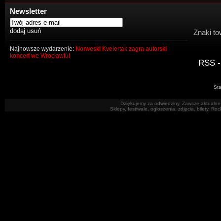
Newsletter
Znaki to
Najnowsze wydarzenie:
Norweski Kvelertak zagra autorski
koncert we Wrocławiu!
RSS -
Sta
Dziękujemy za odwiedziny. Zawsze aktualne 
Sklepy, festiwale, ogłoszenia, zdjęcia, bilety. R