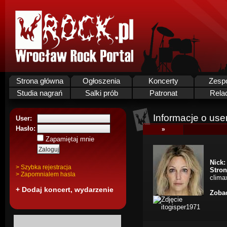
Strona główna
Ogłoszenia
Koncerty
Zesp
Studia nagrań
Salki prób
Patronat
Rela
Informacje o use
User:
Hasło:
»
Zapamiętaj mnie
Nick:
> Szybka rejestracja
Stro
> Zapomnialem hasla
clima
+ Dodaj koncert, wydarzenie
Zobac