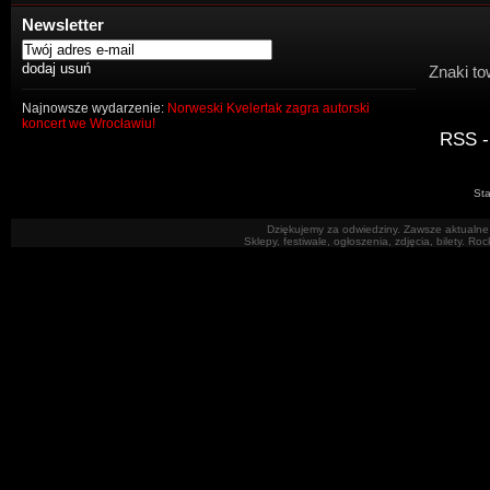
Newsletter
Znaki to
Najnowsze wydarzenie:
Norweski Kvelertak zagra autorski
koncert we Wrocławiu!
RSS -
Sta
Dziękujemy za odwiedziny. Zawsze aktualne 
Sklepy, festiwale, ogłoszenia, zdjęcia, bilety. R