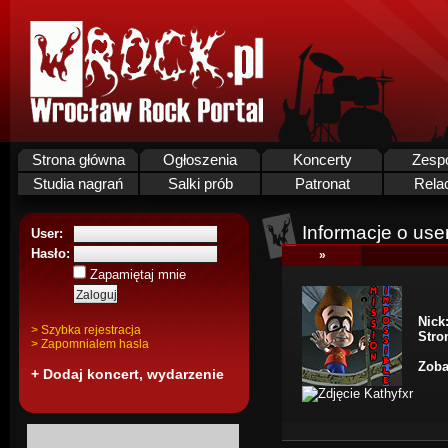
Strona główna
Ogłoszenia
Koncerty
Zesp
Studia nagrań
Salki prób
Patronat
Rela
Informacje o use
User:
Hasło:
»
Zapamiętaj mnie
Nick
> Szybka rejestracja
Stro
> Zapomnialem hasla
Zoba
+ Dodaj koncert, wydarzenie