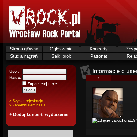
Strona główna
Ogłoszenia
Koncerty
Zesp
Studia nagrań
Salki prób
Patronat
Rela
Informacje o use
User:
Hasło:
»
Zapamiętaj mnie
> Szybka rejestracja
> Zapomnialem hasla
+ Dodaj koncert, wydarzenie