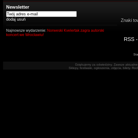
Newsletter
Znaki to
Najnowsze wydarzenie:
Norweski Kvelertak zagra autorski
koncert we Wrocławiu!
RSS -
Sta
Dziękujemy za odwiedziny. Zawsze aktualne 
Sklepy, festiwale, ogłoszenia, zdjęcia, bilety. R