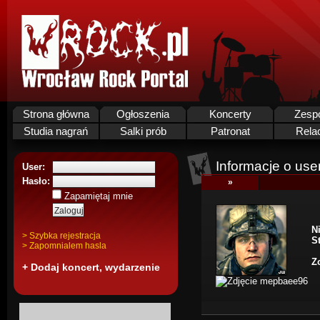
Strona główna
Ogłoszenia
Koncerty
Zesp
Studia nagrań
Salki prób
Patronat
Rela
Informacje o use
User:
Hasło:
»
Zapamiętaj mnie
N
> Szybka rejestracja
S
> Zapomnialem hasla
Z
+ Dodaj koncert, wydarzenie