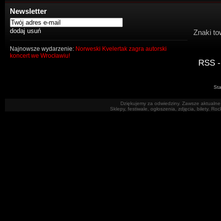
Newsletter
Znaki to
Najnowsze wydarzenie:
Norweski Kvelertak zagra autorski
koncert we Wrocławiu!
RSS -
Sta
Dziękujemy za odwiedziny. Zawsze aktualne 
Sklepy, festiwale, ogłoszenia, zdjęcia, bilety. R