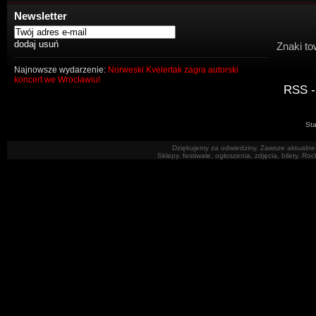
Newsletter
Znaki to
Najnowsze wydarzenie:
Norweski Kvelertak zagra autorski
koncert we Wrocławiu!
RSS -
Sta
Dziękujemy za odwiedziny. Zawsze aktualne 
Sklepy, festiwale, ogłoszenia, zdjęcia, bilety. R