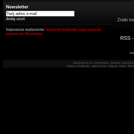
Newsletter
Znaki to
Najnowsze wydarzenie:
Norweski Kvelertak zagra autorski
koncert we Wrocławiu!
RSS -
Sta
Dziękujemy za odwiedziny. Zawsze aktualne 
Sklepy, festiwale, ogłoszenia, zdjęcia, bilety. R