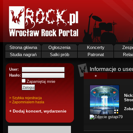
Strona główna
Ogłoszenia
Koncerty
Zesp
Studia nagrań
Salki prób
Patronat
Rela
Informacje o use
User:
Hasło:
»
Zapamiętaj mnie
Nick
> Szybka rejestracja
Stro
> Zapomnialem hasla
Zoba
+ Dodaj koncert, wydarzenie