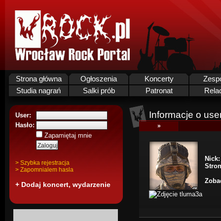
Strona główna
Ogłoszenia
Koncerty
Zesp
Studia nagrań
Salki prób
Patronat
Rela
Informacje o use
User:
Hasło:
»
Zapamiętaj mnie
Nick:
> Szybka rejestracja
Stro
> Zapomnialem hasla
Zobac
+ Dodaj koncert, wydarzenie