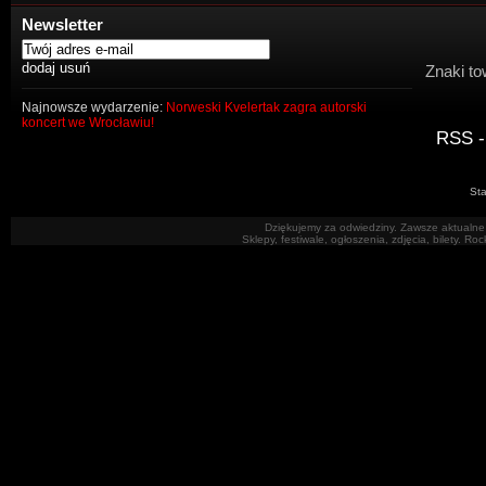
Newsletter
Znaki to
Najnowsze wydarzenie:
Norweski Kvelertak zagra autorski
koncert we Wrocławiu!
RSS -
Sta
Dziękujemy za odwiedziny. Zawsze aktualne 
Sklepy, festiwale, ogłoszenia, zdjęcia, bilety. R