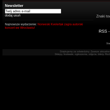
Newsletter
Znaki to
Najnowsze wydarzenie:
Norweski Kvelertak zagra autorski
koncert we Wrocławiu!
RSS -
Sta
Dziękujemy za odwiedziny. Zawsze aktualne 
Sklepy, festiwale, ogłoszenia, zdjęcia, bilety. R