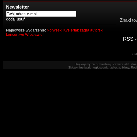
Newsletter
Znaki to
Najnowsze wydarzenie:
Norweski Kvelertak zagra autorski
koncert we Wrocławiu!
RSS -
Sta
Dziękujemy za odwiedziny. Zawsze aktualne 
Sklepy, festiwale, ogłoszenia, zdjęcia, bilety. R