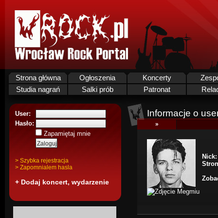
Strona główna
Ogłoszenia
Koncerty
Zesp
Studia nagrań
Salki prób
Patronat
Rela
Informacje o use
User:
Hasło:
»
Zapamiętaj mnie
Nick:
> Szybka rejestracja
Stro
> Zapomnialem hasla
Zobac
+ Dodaj koncert, wydarzenie