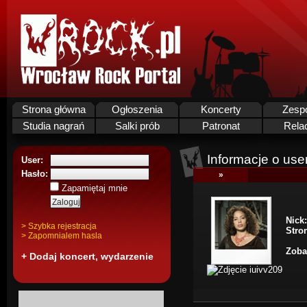
Strona główna
Ogłoszenia
Koncerty
Zesp
Studia nagrań
Salki prób
Patronat
Rela
Informacje o use
User:
Hasło:
»
Zapamiętaj mnie
Nick:
> Szybka rejestracja
Stro
> Zapomnialem hasla
Zoba
+ Dodaj koncert, wydarzenie