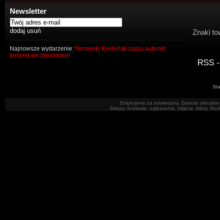
Newsletter
Znaki to
Najnowsze wydarzenie:
Norweski Kvelertak zagra autorski
koncert we Wrocławiu!
RSS -
Sta
Dziękujemy za odwiedziny. Zawsze aktualne 
Sklepy, festiwale, ogłoszenia, zdjęcia, bilety. R