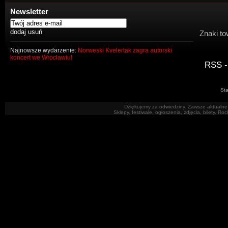
Newsletter
Znaki to
Najnowsze wydarzenie:
Norweski Kvelertak zagra autorski
koncert we Wrocławiu!
RSS -
Sta
Dziękujemy za odwiedziny. Zawsze aktualne 
Sklepy, festiwale, ogłoszenia, zdjęcia, bilety. R