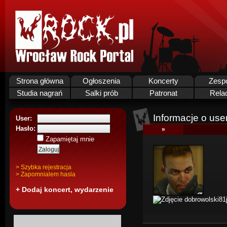
Strona główna
Ogłoszenia
Koncerty
Zesp
Studia nagrań
Salki prób
Patronat
Rela
Informacje o use
User:
Hasło:
»
Zapamiętaj mnie
> Szybka rejestracja
> Zapomnialem hasla
+ Dodaj koncert, wydarzenie