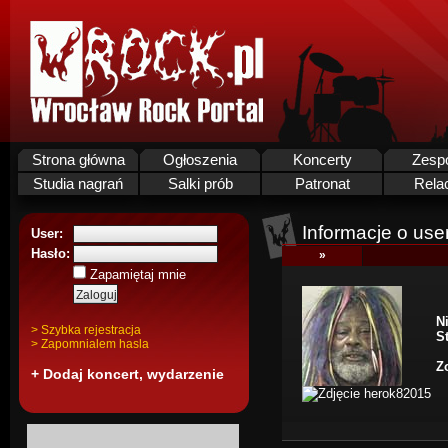
Strona główna
Ogłoszenia
Koncerty
Zesp
Studia nagrań
Salki prób
Patronat
Rela
Informacje o use
User:
Hasło:
»
Zapamiętaj mnie
N
> Szybka rejestracja
S
> Zapomnialem hasla
Z
+ Dodaj koncert, wydarzenie