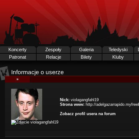
Koncerty
Zespoły
Galeria
Teledyski
Patronat
Relacje
Bilety
Kluby
Informacje o userze
»
Nick:
violagangfahl19
Strona www:
http://adelgazarrapido.myfree
Zobacz profil usera na forum