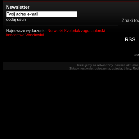
Newsletter
Znaki to
Najnowsze wydarzenie:
Norweski Kvelertak zagra autorski
koncert we Wrocławiu!
RSS -
Sta
Dziękujemy za odwiedziny. Zawsze aktualne 
Sklepy, festiwale, ogłoszenia, zdjęcia, bilety. R