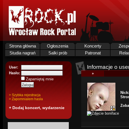
Strona główna
Ogłoszenia
Koncerty
Zesp
Studia nagrań
Salki prób
Patronat
Rela
Informacje o use
User:
Hasło:
»
Zapamiętaj mnie
Nick
> Szybka rejestracja
Stro
> Zapomnialem hasla
Zoba
+ Dodaj koncert, wydarzenie