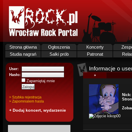
Strona główna
Ogłoszenia
Koncerty
Zesp
Studia nagrań
Salki prób
Patronat
Rela
Informacje o use
User:
Hasło:
»
Zapamiętaj mnie
Nick:
> Szybka rejestracja
Stro
> Zapomnialem hasla
Zobac
+ Dodaj koncert, wydarzenie