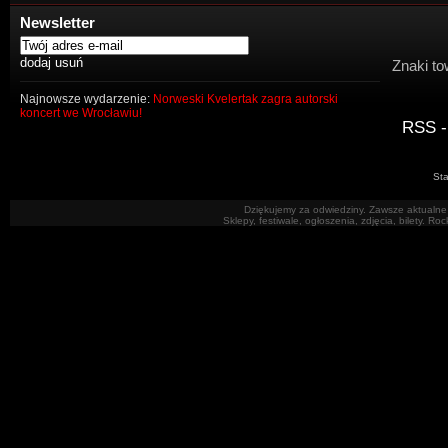
Newsletter
Znaki to
Najnowsze wydarzenie:
Norweski Kvelertak zagra autorski
koncert we Wrocławiu!
RSS -
Sta
Dziękujemy za odwiedziny. Zawsze aktualne 
Sklepy, festiwale, ogłoszenia, zdjęcia, bilety. R