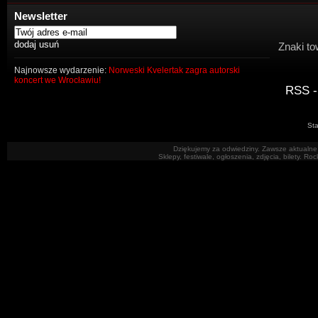
Newsletter
Znaki to
Najnowsze wydarzenie:
Norweski Kvelertak zagra autorski
koncert we Wrocławiu!
RSS -
Sta
Dziękujemy za odwiedziny. Zawsze aktualne 
Sklepy, festiwale, ogłoszenia, zdjęcia, bilety. R