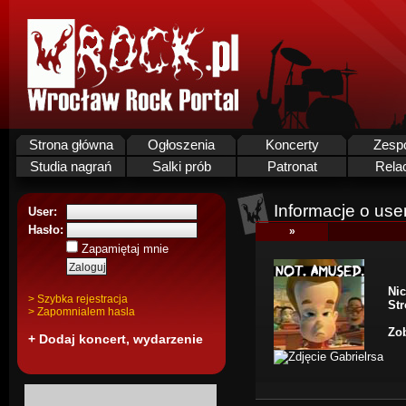
Strona główna
Ogłoszenia
Koncerty
Zesp
Studia nagrań
Salki prób
Patronat
Rela
Informacje o use
User:
Hasło:
»
Zapamiętaj mnie
Nic
> Szybka rejestracja
St
> Zapomnialem hasla
Zob
+ Dodaj koncert, wydarzenie