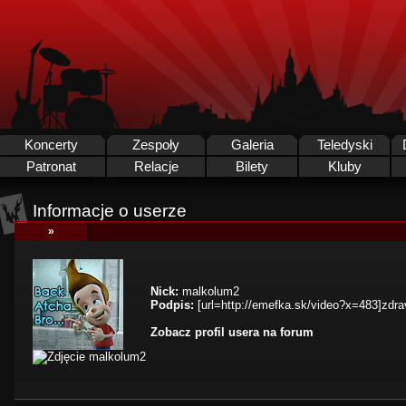
Koncerty
Zespoły
Galeria
Teledyski
Patronat
Relacje
Bilety
Kluby
Informacje o userze
»
Nick:
malkolum2
Podpis:
[url=http://emefka.sk/video?x=483]zdrav
Zobacz profil usera na forum