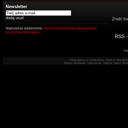
Newsletter
Znaki to
Najnowsze wydarzenie:
Norweski Kvelertak zagra autorski
koncert we Wrocławiu!
RSS -
Sta
Dziękujemy za odwiedziny. Zawsze aktualne 
Sklepy, festiwale, ogłoszenia, zdjęcia, bilety. R