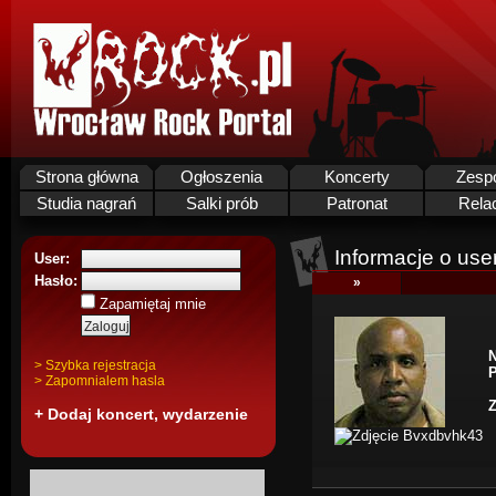
Strona główna
Ogłoszenia
Koncerty
Zesp
Studia nagrań
Salki prób
Patronat
Rela
Informacje o use
User:
Hasło:
»
Zapamiętaj mnie
N
> Szybka rejestracja
P
> Zapomnialem hasla
Z
+ Dodaj koncert, wydarzenie