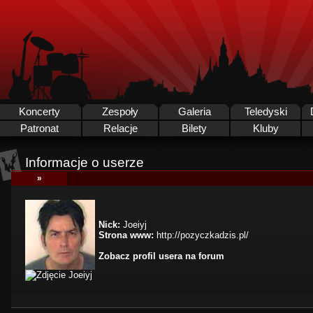
Koncerty
Zespoły
Galeria
Teledyski
Patronat
Relacje
Bilety
Kluby
Informacje o userze
»
Nick:
Joeiyj
Strona www:
http://pozyczkadzis.pl/
Zobacz profil usera na forum