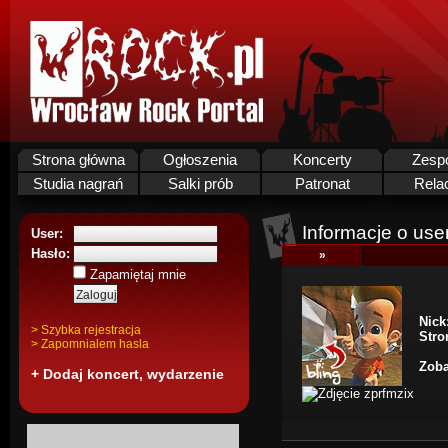
Strona główna
Ogłoszenia
Koncerty
Zesp
Studia nagrań
Salki prób
Patronat
Rela
Informacje o use
User:
Hasło:
»
Zapamiętaj mnie
Nick
> Szybka rejestracja
Stro
> Zapomnialem hasla
Zoba
+ Dodaj koncert, wydarzenie