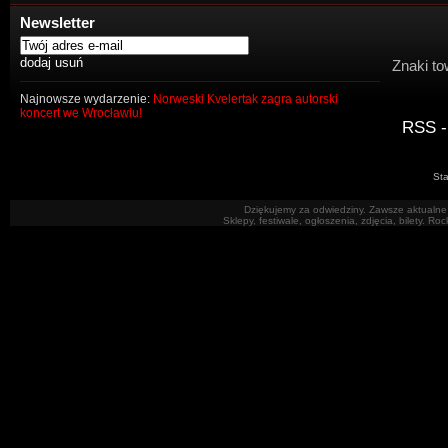
Newsletter
Znaki to
Najnowsze wydarzenie:
Norweski Kvelertak zagra autorski
koncert we Wrocławiu!
RSS -
Sta
Dziękujemy za odwiedziny. Zawsze aktualne 
Sklepy, festiwale, ogłoszenia, zdjęcia, bilety. R