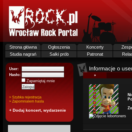
Strona główna
Ogłoszenia
Koncerty
Zesp
Studia nagrań
Salki prób
Patronat
Rela
Informacje o use
User:
Hasło:
»
Zapamiętaj mnie
Ni
> Szybka rejestracja
Po
> Zapomnialem hasla
Zo
+ Dodaj koncert, wydarzenie