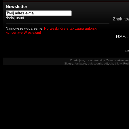
Newsletter
Znaki to
Najnowsze wydarzenie:
Norweski Kvelertak zagra autorski
koncert we Wrocławiu!
RSS -
Sta
Dziękujemy za odwiedziny. Zawsze aktualne 
Sklepy, festiwale, ogłoszenia, zdjęcia, bilety. R