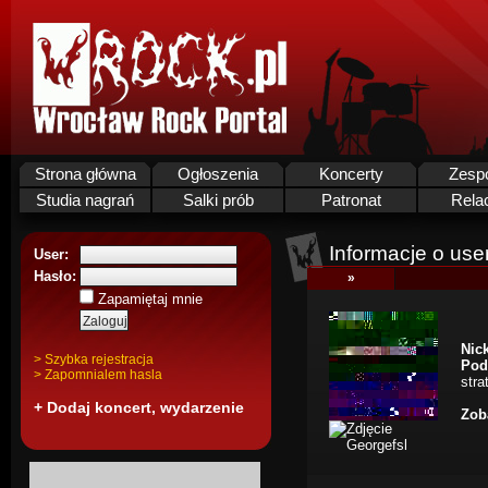
Strona główna
Ogłoszenia
Koncerty
Zesp
Studia nagrań
Salki prób
Patronat
Rela
Informacje o use
User:
Hasło:
»
Zapamiętaj mnie
Nick
> Szybka rejestracja
Pod
> Zapomnialem hasla
stra
+ Dodaj koncert, wydarzenie
Zob