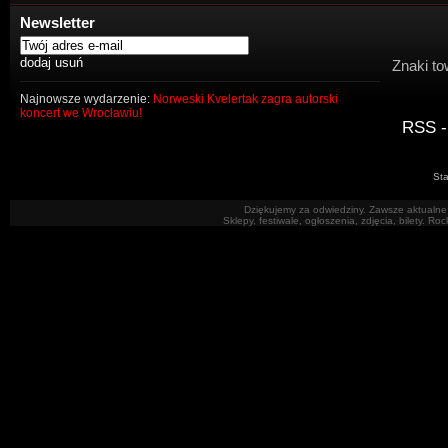
Newsletter
Znaki to
Najnowsze wydarzenie:
Norweski Kvelertak zagra autorski
koncert we Wrocławiu!
RSS -
Sta
Dziękujemy za odwiedziny. Zawsze aktualne 
Sklepy, festiwale, ogłoszenia, zdjęcia, bilety. R