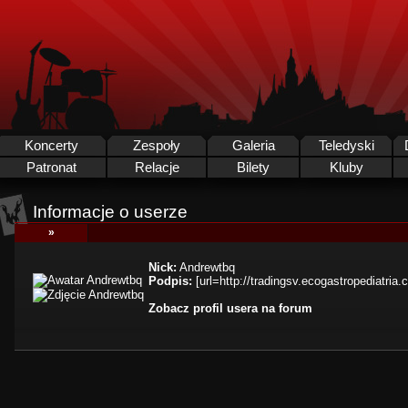
Koncerty
Zespoły
Galeria
Teledyski
Patronat
Relacje
Bilety
Kluby
Informacje o userze
»
Nick:
Andrewtbq
Podpis:
[url=http://tradingsv.ecogastropediatria
Zobacz profil usera na forum