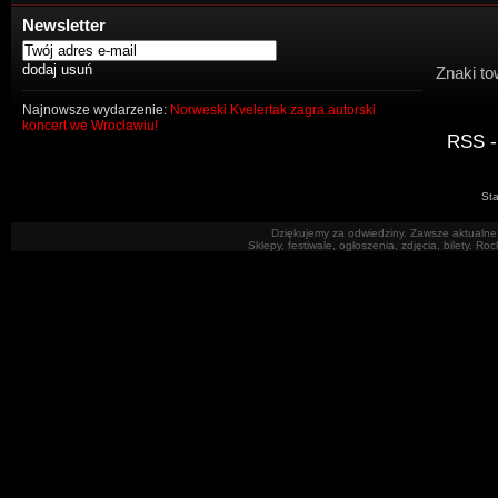
Newsletter
Znaki to
Najnowsze wydarzenie:
Norweski Kvelertak zagra autorski
koncert we Wrocławiu!
RSS -
Sta
Dziękujemy za odwiedziny. Zawsze aktualne 
Sklepy, festiwale, ogłoszenia, zdjęcia, bilety. R