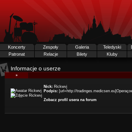
Koncerty
Zespoły
Galeria
Teledyski
Patronat
Relacje
Bilety
Kluby
Informacje o userze
»
Nick:
Rickwvj
Podpis:
[url=http://tradinges.medicsen.eu]Operaçoes
Zobacz profil usera na forum