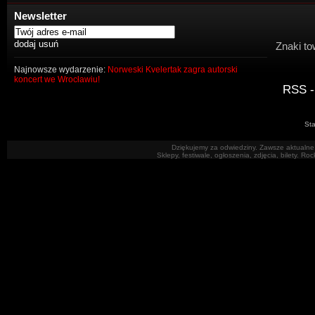
Newsletter
Znaki to
Najnowsze wydarzenie:
Norweski Kvelertak zagra autorski
koncert we Wrocławiu!
RSS -
Sta
Dziękujemy za odwiedziny. Zawsze aktualne 
Sklepy, festiwale, ogłoszenia, zdjęcia, bilety. R