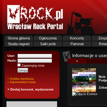
Strona główna
Ogłoszenia
Koncerty
Zesp
Studia nagrań
Salki prób
Patronat
Rela
Informacje o use
User:
Hasło:
»
Zapamiętaj mnie
Nick:
> Szybka rejestracja
Podpi
> Zapomnialem hasla
Zobac
+ Dodaj koncert, wydarzenie