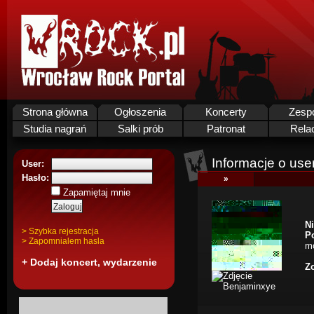
Strona główna
Ogłoszenia
Koncerty
Zesp
Studia nagrań
Salki prób
Patronat
Rela
Informacje o use
User:
Hasło:
»
Zapamiętaj mnie
Ni
> Szybka rejestracja
P
> Zapomnialem hasla
mo
+ Dodaj koncert, wydarzenie
Zo