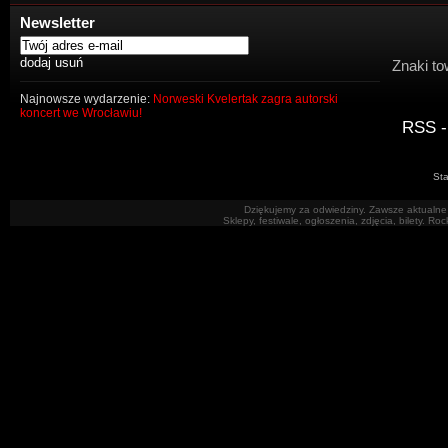
Newsletter
Znaki to
Najnowsze wydarzenie:
Norweski Kvelertak zagra autorski
koncert we Wrocławiu!
RSS -
Sta
Dziękujemy za odwiedziny. Zawsze aktualne 
Sklepy, festiwale, ogłoszenia, zdjęcia, bilety. R