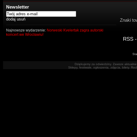
Newsletter
Znaki to
Najnowsze wydarzenie:
Norweski Kvelertak zagra autorski
koncert we Wrocławiu!
RSS -
Sta
Dziękujemy za odwiedziny. Zawsze aktualne 
Sklepy, festiwale, ogłoszenia, zdjęcia, bilety. R