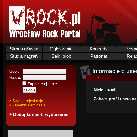
Strona główna
Ogłoszenia
Koncerty
Zesp
Studia nagrań
Salki prób
Patronat
Rela
Informacje o use
User:
Hasło:
»
Zapamiętaj mnie
Nick:
kazio0
Zobacz profil usera n
> Szybka rejestracja
> Zapomnialem hasla
+ Dodaj koncert, wydarzenie