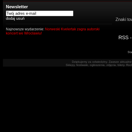
Newsletter
Znaki to
Najnowsze wydarzenie:
Norweski Kvelertak zagra autorski
koncert we Wrocławiu!
RSS -
Sta
Dziękujemy za odwiedziny. Zawsze aktualne 
Sklepy, festiwale, ogłoszenia, zdjęcia, bilety. R