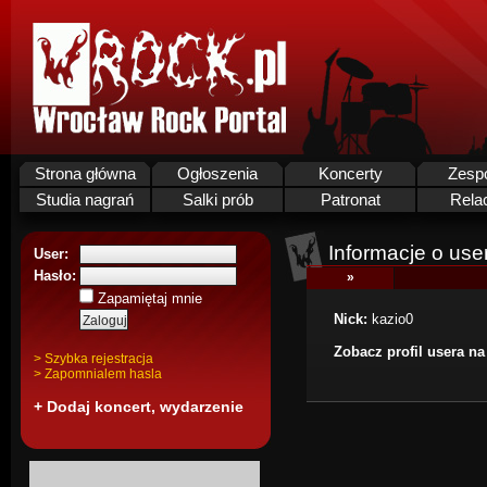
Strona główna
Ogłoszenia
Koncerty
Zesp
Studia nagrań
Salki prób
Patronat
Rela
Informacje o use
User:
Hasło:
»
Zapamiętaj mnie
Nick:
kazio0
Zobacz profil usera n
> Szybka rejestracja
> Zapomnialem hasla
+ Dodaj koncert, wydarzenie