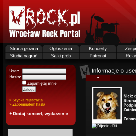
Strona główna
Ogłoszenia
Koncerty
Zesp
Studia nagrań
Salki prób
Patronat
Rela
Informacje o use
User:
Hasło:
»
Zapamiętaj mnie
Nick:
d
> Szybka rejestracja
Stron
> Zapomnialem hasla
Podpi
Zainte
+ Dodaj koncert, wydarzenie
Zobacz