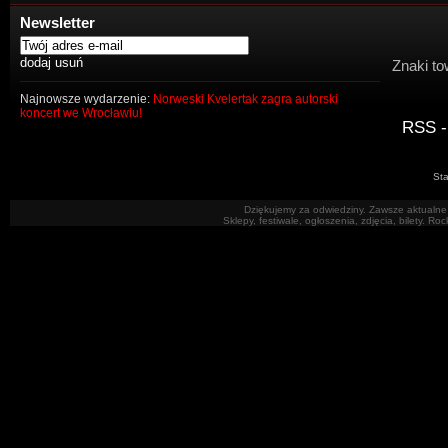
Newsletter
Znaki to
Najnowsze wydarzenie:
Norweski Kvelertak zagra autorski
koncert we Wrocławiu!
RSS -
Sta
Dziękujemy za odwiedziny. Zawsze aktualne 
Sklepy, festiwale, ogłoszenia, zdjęcia, bilety. R