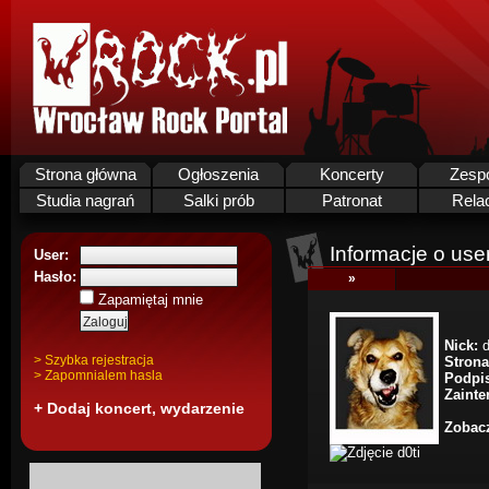
Strona główna
Ogłoszenia
Koncerty
Zesp
Studia nagrań
Salki prób
Patronat
Rela
Informacje o use
User:
Hasło:
»
Zapamiętaj mnie
Nick:
d
> Szybka rejestracja
Stron
> Zapomnialem hasla
Podpi
Zainte
+ Dodaj koncert, wydarzenie
Zobacz