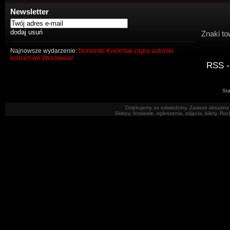
Newsletter
Znaki to
Najnowsze wydarzenie:
Norweski Kvelertak zagra autorski
koncert we Wrocławiu!
RSS -
Sta
Dziękujemy za odwiedziny. Zawsze aktualne 
Sklepy, festiwale, ogłoszenia, zdjęcia, bilety. R