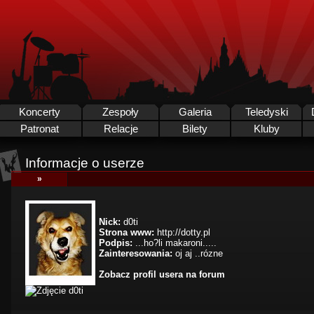
Koncerty
Zespoły
Galeria
Teledyski
Patronat
Relacje
Bilety
Kluby
Informacje o userze
»
Nick:
d0ti
Strona www:
http://dotty.pl
Podpis:
...ho?li makaroni.....
Zainteresowania:
oj aj ..rózne
Zobacz profil usera na forum