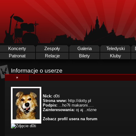
Koncerty
Zespoły
Galeria
Teledyski
Patronat
Relacje
Bilety
Kluby
Informacje o userze
»
Nick:
d0ti
Strona www:
http://dotty.pl
Podpis:
...ho?li makaroni.....
Zainteresowania:
oj aj ..rózne
Zobacz profil usera na forum